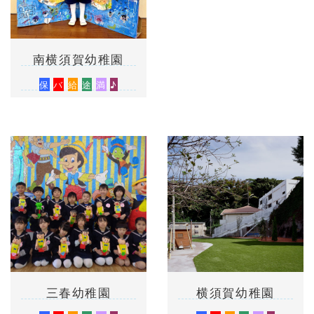
南横須賀幼稚園
保
バ
給
途
満
♪
三春幼稚園
横須賀幼稚園