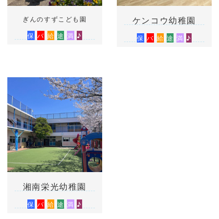
ぎんのすずこども園
ケンコウ幼稚園
保
バ
給
途
満
♪
保
バ
給
途
満
♪
湘南栄光幼稚園
保
バ
給
途
満
♪