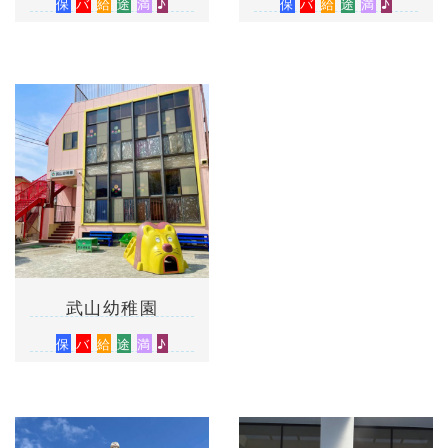
保
バ
給
途
満
♪
保
バ
給
途
満
♪
武山幼稚園
保
バ
給
途
満
♪