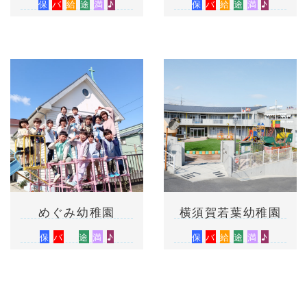
保
バ
給
途
満
♪
保
バ
給
途
満
♪
めぐみ幼稚園
横須賀若葉幼稚園
保
バ
途
満
♪
保
バ
給
途
満
♪