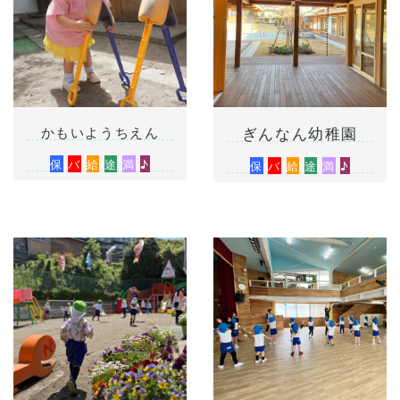
かもいようちえん
ぎんなん幼稚園
保
バ
給
途
満
♪
保
バ
給
途
満
♪