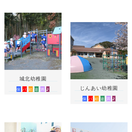
城北幼稚園
じんあい幼稚園
保
バ
給
途
満
♪
保
バ
給
途
満
♪