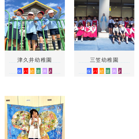
津久井幼稚園
三笠幼稚園
保
バ
給
途
満
♪
保
バ
給
途
満
♪