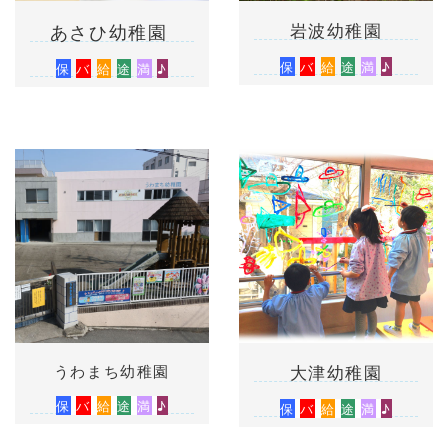
あさひ幼稚園
岩波幼稚園
保
バ
給
途
満
♪
保
バ
給
途
満
♪
うわまち幼稚園
大津幼稚園
保
バ
給
途
満
♪
保
バ
給
途
満
♪