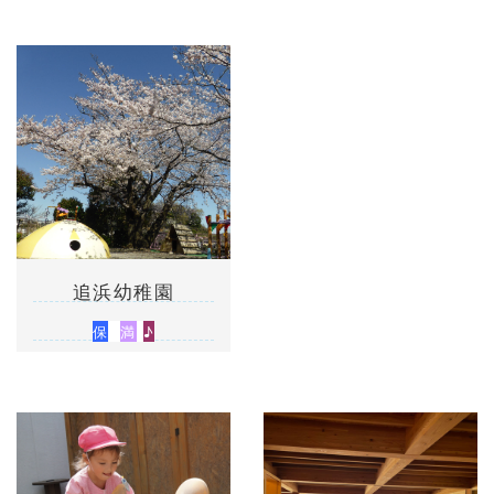
追浜幼稚園
保
満
♪