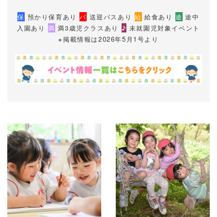
保
預かり保育あり
バ
送迎バスあり
給
給食あり
途
途中
入園あり
満
満3歳児クラスあり
♪
未就園児対象イベント
※
掲載情報は
2026年5月1号より