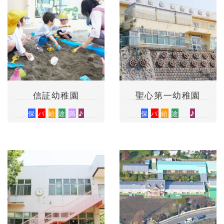
信証幼稚園
聖心第一幼稚園
保
バ
給
途
満
♪
保
バ
給
途
♪