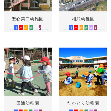
聖心第二幼稚園
相武幼稚園
保
バ
給
途
♪
保
バ
給
途
満
♪
田浦幼稚園
たかとり幼稚園