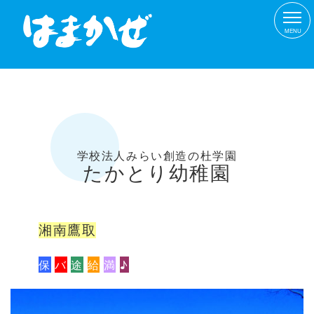
MENU
学校法人
みらい創造の杜
学園
たかとり
幼稚園
湘南鷹取
保
バ
途
給
満
♪