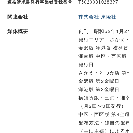
適格請求書発行事業者登録番号
T5020001028397
関連会社
株式会社 東隆社
媒体概要
創刊：昭和52年1月21
発行エリア：さかえ・
金沢版 洋港版 横須賀
湘南版 中区・西区版
発行日：
さかえ・とつか版 第
金沢版 第2金曜日
洋港版 第3金曜日
横須賀版・三浦・湘南
（月2回〜3回発行）
中区・西区版 第4金曜
配布方法：独自の配布
（主に主婦）によるポ