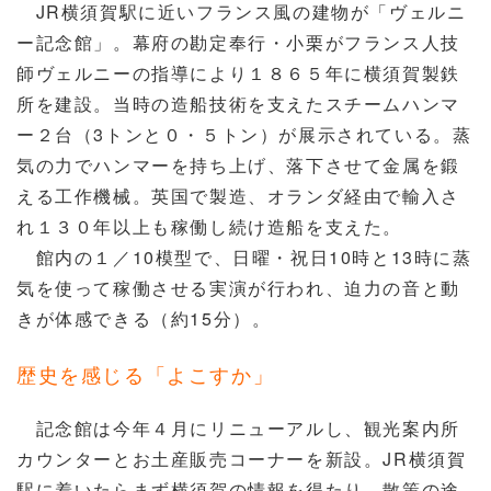
JR横須賀駅に近いフランス風の建物が「ヴェルニ
ー記念館」。幕府の勘定奉行・小栗がフランス人技
師ヴェルニーの指導により１８６５年に横須賀製鉄
所を建設。当時の造船技術を支えたスチームハンマ
ー２台（3トンと０・５トン）が展示されている。蒸
気の力でハンマーを持ち上げ、落下させて金属を鍛
える工作機械。英国で製造、オランダ経由で輸入さ
れ１３０年以上も稼働し続け造船を支えた。
館内の１／10模型で、日曜・祝日10時と13時に蒸
気を使って稼働させる実演が行われ、迫力の音と動
きが体感できる（約15分）。
歴史を感じる「よこすか」
記念館は今年４月にリニューアルし、観光案内所
カウンターとお土産販売コーナーを新設。JR横須賀
駅に着いたらまず横須賀の情報を得たり、散策の途